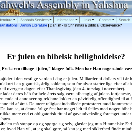
terature
Sabbath Services
Information
Links
Contact
Search
ranslations
| Danish Literature
| Danish - Is Christmas a Biblical Observance?
Er julen en bibelsk helligholdelse?
 Frelseren tilbage i julen,” klager folk. Men har Han nogensinde væ
øjtider i den vestlige verden i dag er julen. Milliarder af dollars vil i år 
ulekort i en gigantisk, årlig soldetur, som for alvor starter lige efter alle
r til overgear dagen efter Thanksgiving (den 4. torsdag i november).
 lader deres håb for hele årets salg være afhængig af julens fortjeneste,
n ende af annoncer og reklame lokker en påvirkelig offentlighed til at 
nne tid af året. De mere religiøst indstillede protesterer mod kommercie
De kan se, at denne årlige fest har meget lidt til fælles med nogen bibel
r ikke mere end et obligatorisk ritual af gaveudveksling foretaget under
 børn.
Bibelen må stoppe op og spørge sig selv, glæder jeg min Himmelske Fa
e er, hvad Han vil, at jeg skal gøre, så kan jeg med sikkerhed finde min