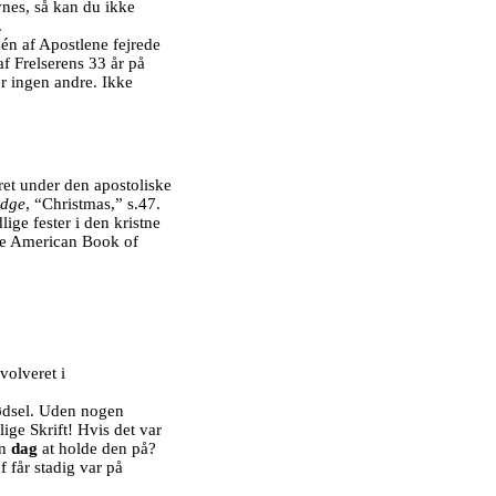
nes, så kan du ikke
.
 én af Apostlene fejrede
f Frelserens 33 år på
r ingen andre. Ikke
jret under den apostoliske
edge
, “Christmas,” s.47.
ge fester i den kristne
e American Book of
volveret i
fødsel. Uden nogen
ige Skrift! Hvis det var
en
dag
at holde den på?
f får stadig var på