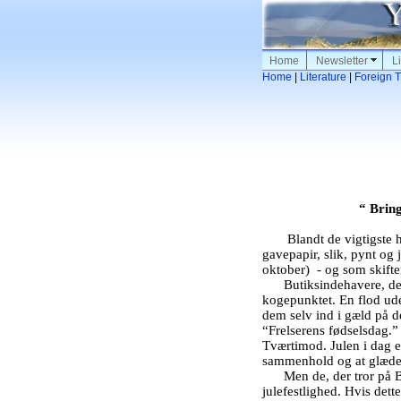
Home
Newsletter
Li
Home
|
Literature
|
Foreign T
“ Bring
Blandt de vigtigste h
gavepapir, slik, pynt og j
oktober)
- og som skifte
Butiksindehavere, der
kogepunktet. En flod ude
dem selv ind i gæld på de
“Frelserens fødselsdag.” 
Tværtimod. Julen i dag e
sammenhold og at glæde
Men de, der tror på 
julefestlighed. Hvis dett