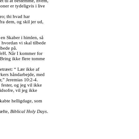
 til at bestemme, hvem,
oner er tydeligvis i live
ro; thi hvad har
ra dem, og skil jer ud,
 en Skaber i himlen, så
hvordan vi skal tilbede
lbede på.
WeH. Når I kommer for
. Bring ikke flere tomme
træet: “ Lær ikke af
rkers håndarbejde, med
,” Jeremias 10:2-4.
ester, og jeg vil ikke
dsofre, vil jeg ikke
skabte helligdage, som
hæfte,
Biblical Holy Days
.