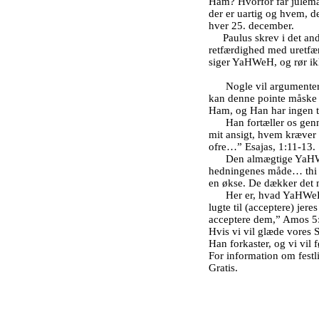
Ham? Hvorfor får julem
der er uartig og hvem, de
hver 25. december.
Paulus skrev i det an
retfærdighed med uretfær
siger YaHWeH, og rør ikk
Nogle vil argumentere
kan denne pointe måske 
Ham, og Han har ingen to
Han fortæller os gen
mit ansigt, hvem kræver 
ofre…” Esajas, 1:11-13.
Den almægtige YaHWeH
hedningenes måde… thi h
en økse. De dækker det m
Her er, hvad YaHWeH 
lugte til (acceptere) jer
acceptere dem,” Amos 5
Hvis vi vil glæde vores 
Han forkaster, og vi vil 
For information om festli
Gratis.