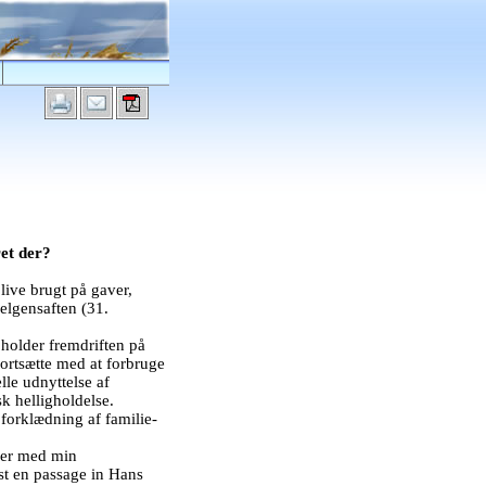
ret der?
blive brugt på gaver,
helgensaften (31.
 holder fremdriften på
fortsætte med at forbruge
lle udnyttelse af
sk helligholdelse.
 forklædning af familie-
der med min
dst en passage in Hans