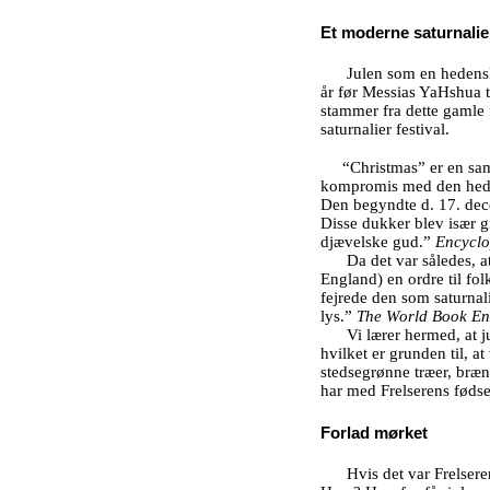
Et moderne saturnalie
Julen som en hedensk 
år før Messias YaHshua t
stammer fra dette gamle 
saturnalier festival.
“Christmas” er en sa
kompromis med den hedens
Den begyndte d. 17. decem
Disse dukker blev især g
djævelske gud.”
Encyclo
Da det var således, 
England) en ordre til fol
fejrede den som saturnali
lys.”
The World Book En
Vi lærer hermed, at 
hvilket er grunden til, 
stedsegrønne træer, brænd
har med Frelserens fødsel
Forlad mørket
Hvis det var Frelsere