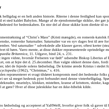
r
helligdag er en helt anden historie. Riterne i denne festlighed kan spores
il et sted kaldet Babylon. Mange af de ejendommelige skikke, der gør ju
fødested for hedenskaben. En stor del af disse skikke kom direkte til 
mmentrækning af “Christ´s Mass” (Kristi mængde), en romersk-katolsk fe
ke, romerske Saturnalier. Saturnalier var en syv dages fest til ære fo
ber. Ved saturnalier “ udvekslede alle klasser gaver, oftest kerter (stea
ivet til børn. Varro mente, at disse dukker repræsenterede oprindelige m
paedia Britannica,
11.
Udgave, bind 24, s. 231.
at ingen vidste, hvornår Frelseren var født” udsendte Biskop Liberius a
ket, om at fejre det d. 25.december. Han valgte sikkert denne dato, fordi
er, idet de fejrede solens fødselsdag. De kristne ærede Kristus i stedet 
cyclopedia
(1962), “Christmas,” s. 416.
julen repræsenterer et svagt tilsløret kompromis med det hedenske folks
at vi ser så meget hedensk pynt forbundet med denne vinterhelligdag. Spø
eknuder, stearinlys, klokker, mistelten, kranse af kristtorn, skinke, kage
 at gøre? Hver af disse juleskikke har en ikke-bibelsk kilde.
ns fødselsdag og accepteret af YaHWeH, hvorfor giver folk så gaver til 