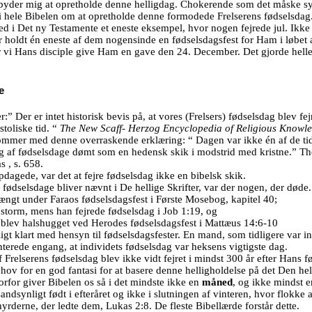
 byder mig at opretholde denne helligdag. Chokerende som det måske sy
 i hele Bibelen om at opretholde denne formodede Frelserens fødselsdag
ted i Det ny Testamente et eneste eksempel, hvor nogen fejrede jul. Ikke
er holdt én eneste af dem nogensinde en fødselsdagsfest for Ham i løbet a
er vi Hans disciple give Ham en gave den 24. December. Det gjorde helle
e
:” Der er intet historisk bevis på, at vores (Frelsers) fødselsdag blev fe
stoliske tid.
“
The New Scaff- Herzog Encyclopedia of Religious Knowl
ommer med denne overraskende erklæring: “ Dagen var ikke én af de tidli
ing af fødselsdage dømt som en hedensk skik i modstrid med kristne.”
Th
as
, s. 658.
dagede, var det at fejre fødselsdag ikke en bibelsk skik.
r fødselsdage bliver nævnt i De hellige Skrifter, var der nogen, der døde.
ngt under Faraos fødselsdagsfest i Første Mosebog, kapitel 40;
 storm, mens han fejrede fødselsdag i Job 1:19, og
blev halshugget ved Herodes fødselsdagsfest i Mattæus 14:6-10
t klart med hensyn til fødselsdagsfester. En mand, som tidligere var in
erede engang, at individets fødselsdag var heksens vigtigste dag.
 Frelserens fødselsdag blev ikke vidt fejret i mindst 300 år efter Hans 
hov for en god fantasi for at basere denne helligholdelse på det Den hell
orfor giver Bibelen os så i det mindste ikke en
måned
, og ikke mindst 
andsynligt født i efteråret og ikke i slutningen af vinteren, hvor flokke a
erne, der ledte dem, Lukas 2:8. De fleste Bibellærde forstår dette.