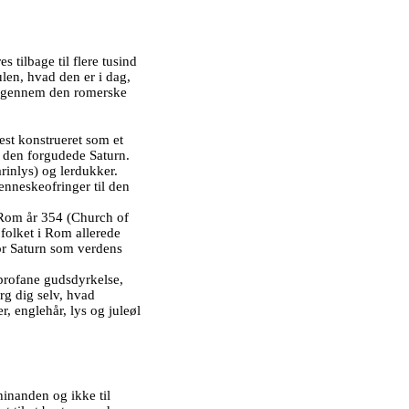
 tilbage til flere tusind
len, hvad den er i dag,
os gennem den romerske
st konstrueret som et
r den forgudede Saturn.
rinlys) og lerdukker.
enneskeofringer til den
f Rom år 354 (Church of
 folket i Rom allerede
for Saturn som verdens
 profane gudsdyrkelse,
rg dig selv, hvad
r, englehår, lys og juleøl
hinanden og ikke til