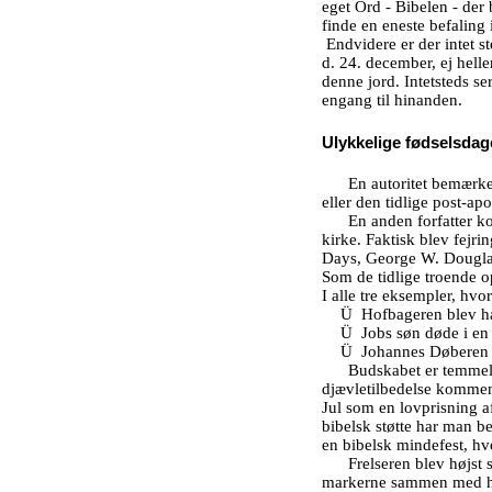
eget Ord - Bibelen - der
finde en eneste befaling
Endvidere er der intet s
d. 24. december, ej hell
denne jord. Intetsteds s
engang til hinanden.
Ulykkelige fødselsdag
En autoritet bemærker
eller den tidlige post-apo
En anden forfatter k
kirke. Faktisk blev fejr
Days, George W.
Dougl
Som de tidlige troende op
I alle tre eksempler, hvo
Ü
Hofbageren blev hæ
Ü
Jobs søn døde i en
Ü
Johannes Døberen 
Budskabet er temmelig
djævletilbedelse komment
Jul som en lovprisning af
bibelsk støtte har man be
en bibelsk mindefest, hv
Frelseren blev højst s
markerne sammen med hyrd