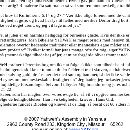
anden alt æren og opmærksomheden? Hvem gav julemanden Yahwehs ret
r er artig? Ritualerne fra saturnalier så vel som rent menneskelige traditi
det brev til Korintherne 6:14 og 27:” Vær ikke ulige forenet med de vant
dighed at gøre, og hvad har lys til fælles med mørke? Derfor drag bort f
e ved noget urent; og jeg vil tage imod jer.”
, at julen er en harmløs helligdag for børnenes glæde. Hvis der ikke er
retfærdiggøres. Men Bibelens YaHWeH er meget præcis med hensyn til, 
lerance overfor hedenske traditioner eller menneskets egne måder at ti
nem profeten:” Hvilket formål har jeres mange ofre for mig, siger YaH
så (menneskelige tilbedelse) af jer, at mine forgårde bliver trampet ned
 tordner i Jeremias bog om ikke at følge skikke som tilbedelse af jule
edningenes skikke er tomme: thi én fælder et træ i skoven, en håndvæ
ed sølv og guld; de fæstner det med søm og hammer, så det ikke vakler
synes om menneskeskabte festligheder:” Jeg hader, jeg forkaster jeres f
es højtidelige forsamlinger. Selvom I tilbyder Mig brændofre og jeres målti
:21-22.
Skaber, som har magten over vores evige liv, så vil vi opgive menneske
følge de helligholdelser, Han i virkeligheden kræver i Hans Ord.
ghederne fundet i Bibelen og krævet af os idag, så bestil det 60 siders 
© 2007 Yahweh’s Assembly in Yahshua
2963 County Road
233,
Kingdom City
,
Missouri
65262
View us online at:
www.YAIY.org