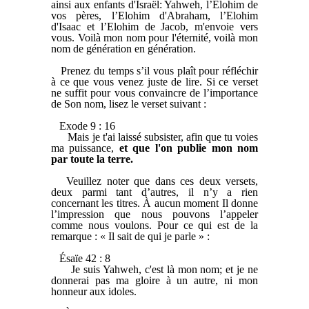
ainsi aux enfants d'Israël: Yahweh, l’Elohim de
vos pères, l’Elohim d'Abraham, l’Elohim
d'Isaac et l’Elohim de Jacob, m'envoie vers
vous. Voilà mon nom pour l'éternité, voilà mon
nom de génération en génération.
Prenez du temps s’il vous plaît pour réfléchir
à ce que vous venez juste de lire. Si ce verset
ne suffit pour vous convaincre de l’importance
de Son nom, lisez le verset suivant :
Exode 9 : 16
Mais je t'ai laissé subsister, afin que tu voies
ma puissance,
et que l'on publie mon nom
par toute la terre.
Veuillez noter que dans ces deux versets,
deux parmi tant d’autres, il n’y a rien
concernant les titres. À aucun moment Il donne
l’impression que nous pouvons l’appeler
comme nous voulons. Pour ce qui est de la
remarque : « Il sait de qui je parle » :
Ésaïe 42 : 8
Je suis Yahweh, c'est là mon nom; et je ne
donnerai pas ma gloire à un autre, ni mon
honneur aux idoles.