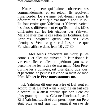
mes commandements. »
Notez que ceux qui l’aiment observent ses
commandements, et en retour, ils reçoivent
miséricorde. Le système babylonien sème le
désordre en disant que Yahshua a aboli la loi.
Ils font croire que Yahshua et Yahweh voient
les choses différemment et qu’ils ont des idées
différentes sur les lois établies par Yahweh.
Mais ce n’est pas le cas selon les Ecritures. Les
Ecritures indiquent qu’ils ont des vues
identiques. Veuillez garder à l’esprit ce que
Yahshua affirme dans Jean 10 : 27-30 :
Mes brebis entendent ma voix; je les
connais, et elles me suivent. Je leur donne la
vie éternelle; et elles ne périront jamais, et
personne ne les ravira de ma main. Mon Père,
qui me les a données, est plus grand que tous;
et personne ne peut les ravir de la main de mon
Père.
Moi et le Père nous sommes un.
Ici, Yahshua dit que son Père et Lui sont en
accord total. Le mot « un » signifie en fait être
d’accord. Il a aussi affirmé que son Père est
plus grand que tous. Cela ne l’inclus-t-il pas ?
Et si Yahshua savait et comprenait que son Père
était plus grand que lui, aurait-il essayé de