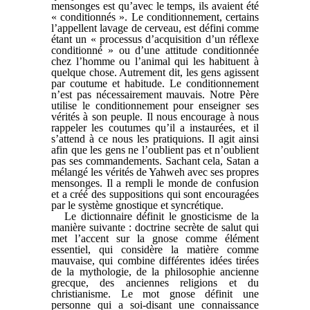
mensonges est qu’avec le temps, ils avaient été
« conditionnés ». Le conditionnement, certains
l’appellent lavage de cerveau, est défini comme
étant un « processus d’acquisition d’un réflexe
conditionné » ou d’une attitude conditionnée
chez l’homme ou l’animal qui les habituent à
quelque chose. Autrement dit, les gens agissent
par coutume et habitude. Le conditionnement
n’est pas nécessairement mauvais. Notre Père
utilise le conditionnement pour enseigner ses
vérités à son peuple. Il nous encourage à nous
rappeler les coutumes qu’il a instaurées, et il
s’attend à ce nous les pratiquions. Il agit ainsi
afin que les gens ne l’oublient pas et n’oublient
pas ses commandements. Sachant cela, Satan a
mélangé les vérités de Yahweh avec ses propres
mensonges. Il a rempli le monde de confusion
et a créé des suppositions qui sont encouragées
par le système gnostique et syncrétique.
Le dictionnaire définit le gnosticisme de la
manière suivante : doctrine secrète de salut qui
met l’accent sur la gnose comme élément
essentiel, qui considère la matière comme
mauvaise, qui combine différentes idées tirées
de la mythologie, de la philosophie ancienne
grecque, des anciennes religions et du
christianisme. Le mot gnose définit une
personne qui a soi-disant une connaissance