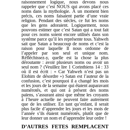
raisonnement logique, nous devons nous
rappeler que c’est NOUS qui avons placé ces
noms dans la mythologie. À un moment bien
précis, ces noms faisaient partie d’une vraie
religion. Pendant des siècles, ce fut les noms
que les gens adoraient. Logiquement, nous
pouvons estimer que c’est Satan qui a tout fait
pour ces noms soient encore utilisés dans son
système parce qu’il les représente tous. Yahweh
sait que Satan a beaucoup de noms et c’est la
raison pour laquelle Il nous ordonne de
l’appeler par son seul et unique nom.
Réfléchissez-y, quelle est la chose la plus
déroutante : avoir plusieurs noms ou avoir un
seul nom ? (Veuillez lire 1 Corinthiens 14 : 33
où il est écrit : « Car Yahweh n’est pas un
Elohim de désordre ») Satan est l’auteur de la
confusion, c’est pourquoi il a changé les mois
et les jours de la semaine qui étaient auparavant
numérotés, et qui ont à présent des noms
païens, s’assurant ainsi que même les croyants
à l’heure actuelle ne peuvent faire autrement
que de les utiliser. En tant qu’enfant, il serait
plus facile d’apprendre les jours et les mois de
l’année s’ils étaient numérotés, plutôt que de
leur donner un nom et d’apprendre leur ordre !
D’AUTRES FETES REMPLACENT