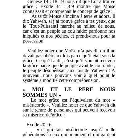
Genèse 19 : 18-19 nous dit que Lot a trouvé
grâce ; Exode 34 : 8-9 montre que Moïse
connaissait et comprenait le concept de grâce :
Aussitôt Moïse s’inclina à terre et adora. Il
dit: Yahweh, si j’ai trouvé grâce à tes yeux, que
le [Tout-Puissant] marche au milieu de nous,
car c’est un peuple au cou raide; pardonne nos
iniquités et nos péchés, et prends-nous pour ta
possession.
Veuillez noter que Moïse n’a pas dit qu’il ne
devait pas obéir aux lois parce qu’il était sous la
grâce. Ce qu’il a dit, c’est qu’il voulait recevoir
la grâce parce que le peuple avait le cou raide ;
le peuple désobéissait aux lois de Yahweh ! A
nouveau, nous pouvons voir à quel point le
système a modifié cette compréhension.
« MOI ET LE PERE NOUS
SOMMES UN »
Le mot grâce est l’équivalent du mot «
miséricorde ». Veuillez noter ce que Yahweh dit
sur le genre de personnes qui peuvent recevoir
sa miséricorde/grâce :
Exode 20 : 6
« et qui fais miséricorde jusqu’à mille
générations à ceux qui m’aiment et qui gardent