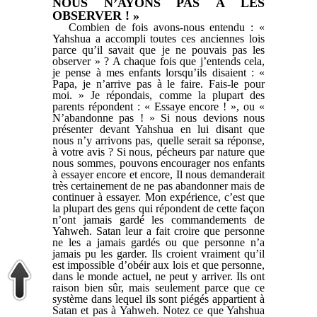
NOUS N’AYONS PAS À LES
OBSERVER ! »
Combien de fois avons-nous entendu : «
Yahshua a accompli toutes ces anciennes lois
parce qu’il savait que je ne pouvais pas les
observer » ? A chaque fois que j’entends cela,
je pense à mes enfants lorsqu’ils disaient : «
Papa, je n’arrive pas à le faire. Fais-le pour
moi. » Je répondais, comme la plupart des
parents répondent : « Essaye encore ! », ou «
N’abandonne pas ! » Si nous devions nous
présenter devant Yahshua en lui disant que
nous n’y arrivons pas, quelle serait sa réponse,
à votre avis ? Si nous, pécheurs par nature que
nous sommes, pouvons encourager nos enfants
à essayer encore et encore, Il nous demanderait
très certainement de ne pas abandonner mais de
continuer à essayer. Mon expérience, c’est que
la plupart des gens qui répondent de cette façon
n’ont jamais gardé les commandements de
Yahweh. Satan leur a fait croire que personne
ne les a jamais gardés ou que personne n’a
jamais pu les garder. Ils croient vraiment qu’il
est impossible d’obéir aux lois et que personne,
dans le monde actuel, ne peut y arriver. Ils ont
raison bien sûr, mais seulement parce que ce
système dans lequel ils sont piégés appartient à
Satan et pas à Yahweh. Notez ce que Yahshua