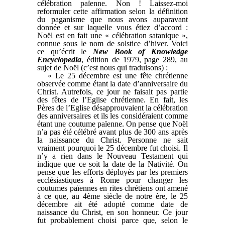
célébration païenne. Non ! Laissez-moi
reformuler cette affirmation selon la définition
du paganisme que nous avons auparavant
donnée et sur laquelle vous étiez d’accord :
Noël est en fait une « célébration satanique »,
connue sous le nom de solstice d’hiver. Voici
ce qu’écrit le
New Book of Knowledge
Encyclopedia
, édition de 1979, page 289, au
sujet de Noël (c’est nous qui traduisons) :
« Le 25 décembre est une fête chrétienne
observée comme étant la date d’anniversaire du
Christ. Autrefois, ce jour ne faisait pas partie
des fêtes de l’Eglise chrétienne. En fait, les
Pères de l’Eglise désapprouvaient la célébration
des anniversaires et ils les considéraient comme
étant une coutume païenne. On pense que Noël
n’a pas été célébré avant plus de 300 ans après
la naissance du Christ. Personne ne sait
vraiment pourquoi le 25 décembre fut choisi. Il
n’y a rien dans le Nouveau Testament qui
indique que ce soit la date de la Nativité. On
pense que les efforts déployés par les premiers
ecclésiastiques à Rome pour changer les
coutumes païennes en rites chrétiens ont amené
à ce que, au 4ème siècle de notre ère, le 25
décembre ait été adopté comme date de
naissance du Christ, en son honneur. Ce jour
fut probablement choisi parce que, selon le