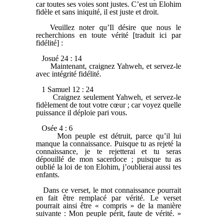
car toutes ses voies sont justes. C’est un Elohim
fidèle et sans iniquité, il est juste et droit.
Veuillez noter qu’Il désire que nous le
recherchions en toute vérité [traduit ici par
fidélité] :
Josué 24 : 14
Maintenant, craignez Yahweh, et servez-le
avec intégrité fidélité.
1 Samuel 12 : 24
Craignez seulement Yahweh, et servez-le
fidèlement de tout votre cœur ; car voyez quelle
puissance il déploie pari vous.
Osée 4 : 6
Mon peuple est détruit, parce qu’il lui
manque la connaissance. Puisque tu as rejeté la
connaissance, je te rejetterai et tu seras
dépouillé de mon sacerdoce ; puisque tu as
oublié la loi de ton Elohim, j’oublierai aussi tes
enfants.
Dans ce verset, le mot connaissance pourrait
en fait être remplacé par vérité. Le verset
pourrait ainsi être « compris » de la manière
suivante : Mon peuple périt, faute de vérité. »