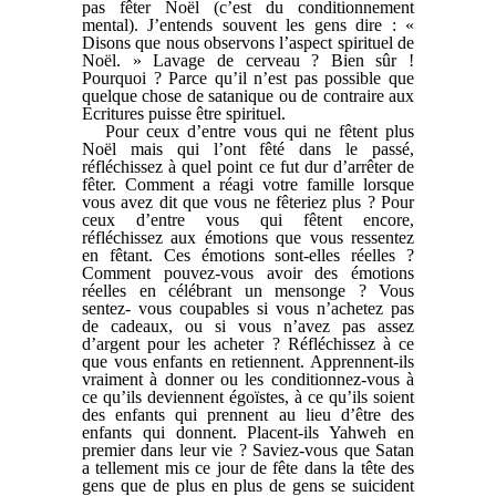
pas fêter Noël (c’est du conditionnement
mental). J’entends souvent les gens dire : «
Disons que nous observons l’aspect spirituel de
Noël. » Lavage de cerveau ? Bien sûr !
Pourquoi ? Parce qu’il n’est pas possible que
quelque chose de satanique ou de contraire aux
Ecritures puisse être spirituel.
Pour ceux d’entre vous qui ne fêtent plus
Noël mais qui l’ont fêté dans le passé,
réfléchissez à quel point ce fut dur d’arrêter de
fêter. Comment a réagi votre famille lorsque
vous avez dit que vous ne fêteriez plus ? Pour
ceux d’entre vous qui fêtent encore,
réfléchissez aux émotions que vous ressentez
en fêtant. Ces émotions sont-elles réelles ?
Comment pouvez-vous avoir des émotions
réelles en célébrant un mensonge ? Vous
sentez- vous coupables si vous n’achetez pas
de cadeaux, ou si vous n’avez pas assez
d’argent pour les acheter ? Réfléchissez à ce
que vous enfants en retiennent. Apprennent-ils
vraiment à donner ou les conditionnez-vous à
ce qu’ils deviennent égoïstes, à ce qu’ils soient
des enfants qui prennent au lieu d’être des
enfants qui donnent. Placent-ils Yahweh en
premier dans leur vie ? Saviez-vous que Satan
a tellement mis ce jour de fête dans la tête des
gens que de plus en plus de gens se suicident