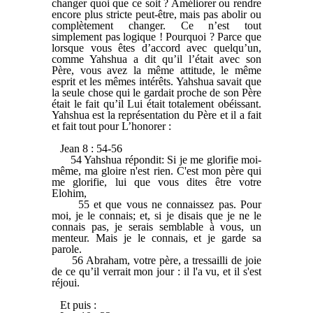
changer quoi que ce soit ? Améliorer ou rendre
encore plus stricte peut-être, mais pas abolir ou
complètement changer. Ce n’est tout
simplement pas logique ! Pourquoi ? Parce que
lorsque vous êtes d’accord avec quelqu’un,
comme Yahshua a dit qu’il l’était avec son
Père, vous avez la même attitude, le même
esprit et les mêmes intérêts. Yahshua savait que
la seule chose qui le gardait proche de son Père
était le fait qu’il Lui était totalement obéissant.
Yahshua est la représentation du Père et il a fait
et fait tout pour L’honorer :
Jean 8 : 54-56
54 Yahshua répondit: Si je me glorifie moi-
même, ma gloire n'est rien. C'est mon père qui
me glorifie, lui que vous dites être votre
Elohim,
55 et que vous ne connaissez pas. Pour
moi, je le connais; et, si je disais que je ne le
connais pas, je serais semblable à vous, un
menteur. Mais je le connais, et je garde sa
parole.
56 Abraham, votre père, a tressailli de joie
de ce qu’il verrait mon jour : il l'a vu, et il s'est
réjoui.
Et puis :