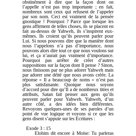
obstinément à dire que la façon dont on
l’appelle n’est pas trop importante ; en fait,
nombreux sont ceux qui refusent de l’appeler
par son nom. Ceci est vraiment de la pensée
gnostique ! Pourquoi ? Parce que lorsque les
gens affirment de telles choses, ils se placent en
fait au-dessus de Yahweh, ils s’inspirent eux-
mêmes. Ils croient qu’ils peuvent parler pour
Lui. Si nous pouvons dire que la manière dont
nous l’appelons n’a pas d’importance, nous
pouvons alors dire tout ce que nous voulons sur
lui, et ça n’aurait pas vraiment d’importance.
Pourquoi pas arrêter de créer d’autres
suppositions sur la façon dont Il pense ? Sinon,
nous finissons par ne plus adorer Yahweh mais
par adorer une déité que nous avons créée. La
réponse « Il a beaucoup de noms » n’est pas
plus satisfaisante. Quoique nous soyons
d’accord pour dire qu’Il a de nombreux titres et
attributs, Satan fait penser aux gens qu’ils
peuvent parler pour Yahweh. Yahweh, d’un
autre côté, a des idées bien différentes.
Revoyons quelques-unes de ses paroles d’un
point de vue logique et voyons si ce que les
gens disent s’appuie sur les Ecritures :
Exode 3 : 15
Elohim dit encore à Moïse: Tu parleras