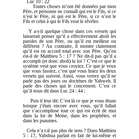
Luc 10 : 22
Toutes choses m’ont été données par mon
Père, et personne ne connaît qui est le Fils, si ce
n’est le Père, ni qui est le Père, si ce n’est le
Fils et celui à qui le Fils veut le révéler.
Y a-t-il quelque chose dans ces versets qui
laisserait penser qu’il a effectivement aboli les
paroles de son Père, ou qu’il est meilleur ou
différent ? Au contraire, il montre clairement
qu’il est en accord total avec son Père. Qu’en
est-il de Matthieu 5 : 17 ? Ne dit-il pas qu’il a
accompli (et donc aboli) la loi ? C’est ce que le
système veut que vous croyiez. Ce que je veux
que vous fassiez, c’est que vous lisiez les deux
versets qui suivent. Ainsi, vous verrez qu’il ne
parle pas des jours ou doctrines de Yahweh. Il
parle des choses qui le concernent. C’est ce
qu’il nous dit dans Luc 24 : 44 :
Puis il leur dit: C’est là ce que je vous disais
lorsque j’étais encore avec vous, qu’il fallait
que s’accomplisse tout ce qui est écrit de moi
dans la loi de Moïse, dans les prophètes, et
dans les psaumes.
Cela n’a t-il pas plus de sens ? Dans Matthieu
5 : 17, Yahshua parlait en fait de lui-même et