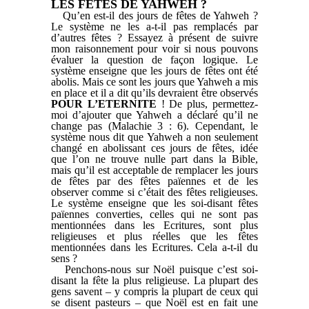
LES FETES DE YAHWEH ?
Qu’en est-il des jours de fêtes de Yahweh ?
Le système ne les a-t-il pas remplacés par
d’autres fêtes ? Essayez à présent de suivre
mon raisonnement pour voir si nous pouvons
évaluer la question de façon logique. Le
système enseigne que les jours de fêtes ont été
abolis. Mais ce sont les jours que Yahweh a mis
en place et il a dit qu’ils devraient être observés
POUR L’ETERNITE
! De plus, permettez-
moi d’ajouter que Yahweh a déclaré qu’il ne
change pas (Malachie 3 : 6). Cependant, le
système nous dit que Yahweh a non seulement
changé en abolissant ces jours de fêtes, idée
que l’on ne trouve nulle part dans la Bible,
mais qu’il est acceptable de remplacer les jours
de fêtes par des fêtes païennes et de les
observer comme si c’était des fêtes religieuses.
Le système enseigne que les soi-disant fêtes
païennes converties, celles qui ne sont pas
mentionnées dans les Ecritures, sont plus
religieuses et plus réelles que les fêtes
mentionnées dans les Ecritures. Cela a-t-il du
sens ?
Penchons-nous sur Noël puisque c’est soi-
disant la fête la plus religieuse. La plupart des
gens savent – y compris la plupart de ceux qui
se disent pasteurs – que Noël est en fait une