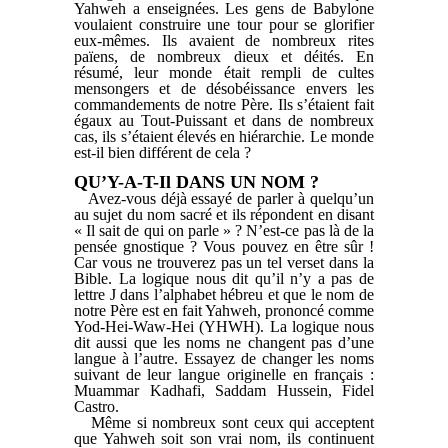
Yahweh a enseignées. Les gens de Babylone
voulaient construire une tour pour se glorifier
eux-mêmes. Ils avaient de nombreux rites
païens, de nombreux dieux et déités. En
résumé, leur monde était rempli de cultes
mensongers et de désobéissance envers les
commandements de notre Père. Ils s’étaient fait
égaux au Tout-Puissant et dans de nombreux
cas, ils s’étaient élevés en hiérarchie. Le monde
est-il bien différent de cela ?
QU’Y-A-T-Il DANS UN NOM ?
Avez-vous déjà essayé de parler à quelqu’un
au sujet du nom sacré et ils répondent en disant
« Il sait de qui on parle » ? N’est-ce pas là de la
pensée gnostique ? Vous pouvez en être sûr !
Car vous ne trouverez pas un tel verset dans la
Bible. La logique nous dit qu’il n’y a pas de
lettre J dans l’alphabet hébreu et que le nom de
notre Père est en fait Yahweh, prononcé comme
Yod-Hei-Waw-Hei (YHWH). La logique nous
dit aussi que les noms ne changent pas d’une
langue à l’autre. Essayez de changer les noms
suivant de leur langue originelle en français :
Muammar Kadhafi, Saddam Hussein, Fidel
Castro.
Même si nombreux sont ceux qui acceptent
que Yahweh soit son vrai nom, ils continuent