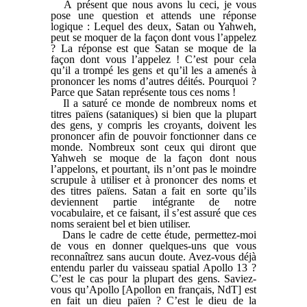
À présent que nous avons lu ceci, je vous
pose une question et attends une réponse
logique : Lequel des deux, Satan ou Yahweh,
peut se moquer de la façon dont vous l’appelez
? La réponse est que Satan se moque de la
façon dont vous l’appelez ! C’est pour cela
qu’il a trompé les gens et qu’il les a amenés à
prononcer les noms d’autres déités. Pourquoi ?
Parce que Satan représente tous ces noms !
Il a saturé ce monde de nombreux noms et
titres païens (sataniques) si bien que la plupart
des gens, y compris les croyants, doivent les
prononcer afin de pouvoir fonctionner dans ce
monde. Nombreux sont ceux qui diront que
Yahweh se moque de la façon dont nous
l’appelons, et pourtant, ils n’ont pas le moindre
scrupule à utiliser et à prononcer des noms et
des titres païens. Satan a fait en sorte qu’ils
deviennent partie intégrante de notre
vocabulaire, et ce faisant, il s’est assuré que ces
noms seraient bel et bien utiliser.
Dans le cadre de cette étude, permettez-moi
de vous en donner quelques-uns que vous
reconnaîtrez sans aucun doute. Avez-vous déjà
entendu parler du vaisseau spatial Apollo 13 ?
C’est le cas pour la plupart des gens. Saviez-
vous qu’Apollo [Apollon en français, NdT] est
en fait un dieu païen ? C’est le dieu de la