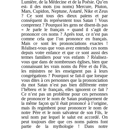
Lumière, de la Médecine et de la Poésie. Qu’en
est- il des mots (ou noms) Mercure, Pluton,
Mars, Cupidon, Neptune, Astarté, Nike et Zeus
? Ce sont tous des dieux païens et par
conséquent ils représentent tous Satan ! Vous
comprenez ? Pourquoi les gens ne disent-ils pas
« Je parle le français » quand il s’agit de
prononcer ces noms ? Après tout, ce n’est pas
comme cela que l’on prononce en français.
Mais ce sont les prononciations exactes !
Réalisez-vous que vous avez entendu ces noms
depuis votre enfance et que ce sont aussi des
termes familiers pour vos enfants ? Réalisez-
vous que dans de nombreuses églises, bien que
connaissant les vrais noms du Père et du Fils,
les ministres ne les enseignent pas à leurs
congrégations ? Pourquoi se fait-il que lorsque
vous dites à ces personnes que la prononciation
du mot Satan n’est pas bien différente entre
l’hébreu et le français, elles ignorent ce fait ?
Ce n’est pas un problème pour ces personnes
de prononcer le nom de Satan pratiquement de
la même façon qu’il était prononcé à l’origine,
mais ils regimbent pour prononcer le nom de
notre Père et le nom salvateur de son Fils, le
seul nom par lequel le salut est accordé. On
peut toujours dire que ces noms païens font
partie de la mythologie ! Dans notre