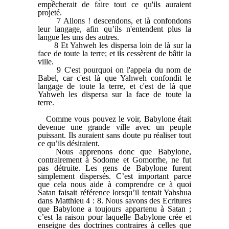
empêcherait de faire tout ce qu'ils auraient
projeté.
7 Allons ! descendons, et là confondons
leur langage, afin qu’ils n'entendent plus la
langue les uns des autres.
8 Et Yahweh les dispersa loin de là sur la
face de toute la terre; et ils cessèrent de bâtir la
ville.
9 C'est pourquoi on l'appela du nom de
Babel, car c'est là que Yahweh confondit le
langage de toute la terre, et c'est de là que
Yahweh les dispersa sur la face de toute la
terre.
Comme vous pouvez le voir, Babylone était
devenue une grande ville avec un peuple
puissant. Ils auraient sans doute pu réaliser tout
ce qu’ils désiraient.
Nous apprenons donc que Babylone,
contrairement à Sodome et Gomorrhe, ne fut
pas détruite. Les gens de Babylone furent
simplement dispersés. C’est important parce
que cela nous aide à comprendre ce à quoi
Satan faisait référence lorsqu’il tentait Yahshua
dans Matthieu 4 : 8. Nous savons des Ecritures
que Babylone a toujours appartenu à Satan ;
c’est la raison pour laquelle Babylone crée et
enseigne des doctrines contraires à celles que