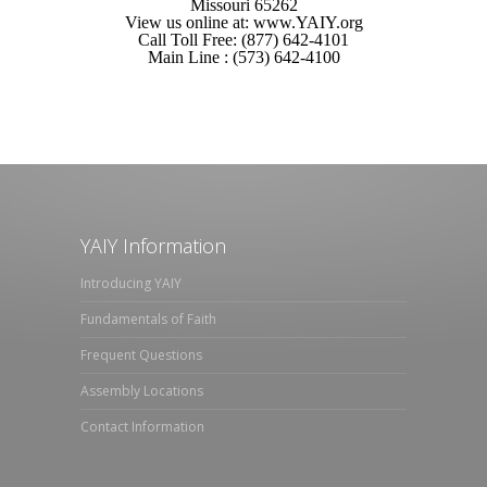
Missouri 65262
View us online at: www.YAIY.org
Call Toll Free: (877) 642-4101
Main Line : (573) 642-4100
YAIY Information
Introducing YAIY
Fundamentals of Faith
Frequent Questions
Assembly Locations
Contact Information