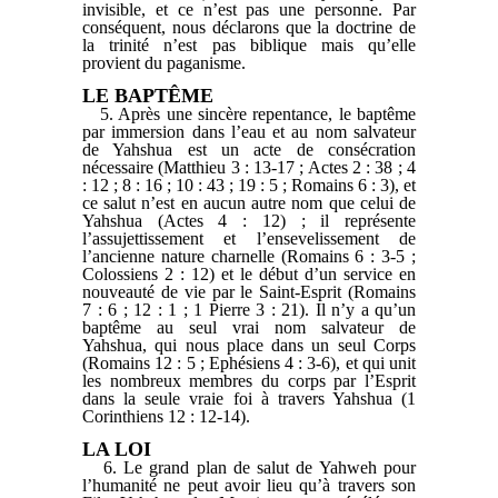
invisible, et ce n’est pas une personne. Par
conséquent, nous déclarons que la doctrine de
la trinité n’est pas biblique mais qu’elle
provient du paganisme.
LE BAPTÊME
5. Après une sincère repentance, le baptême
par immersion dans l’eau et au nom salvateur
de Yahshua est un acte de consécration
nécessaire (Matthieu 3 : 13-17 ; Actes 2 : 38 ; 4
: 12 ; 8 : 16 ; 10 : 43 ; 19 : 5 ; Romains 6 : 3), et
ce salut n’est en aucun autre nom que celui de
Yahshua (Actes 4 : 12) ; il représente
l’assujettissement et l’ensevelissement de
l’ancienne nature charnelle (Romains 6 : 3-5 ;
Colossiens 2 : 12) et le début d’un service en
nouveauté de vie par le Saint-Esprit (Romains
7 : 6 ; 12 : 1 ; 1 Pierre 3 : 21). Il n’y a qu’un
baptême au seul vrai nom salvateur de
Yahshua, qui nous place dans un seul Corps
(Romains 12 : 5 ; Ephésiens 4 : 3-6), et qui unit
les nombreux membres du corps par l’Esprit
dans la seule vraie foi à travers Yahshua (1
Corinthiens 12 : 12-14).
LA LOI
6. Le grand plan de salut de Yahweh pour
l’humanité ne peut avoir lieu qu’à travers son