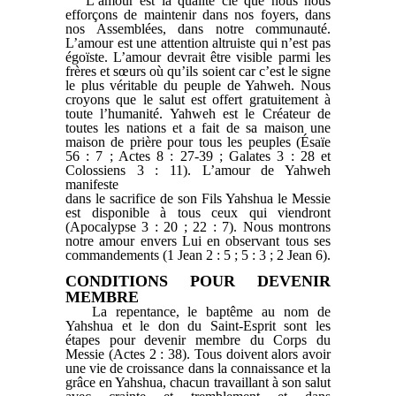
L’amour est la qualité clé que nous nous
efforçons de maintenir dans nos foyers, dans
nos Assemblées, dans notre communauté.
L’amour est une attention altruiste qui n’est pas
égoïste. L’amour devrait être visible parmi les
frères et sœurs où qu’ils soient car c’est le signe
le plus véritable du peuple de Yahweh. Nous
croyons que le salut est offert gratuitement à
toute l’humanité. Yahweh est le Créateur de
toutes les nations et a fait de sa maison une
maison de prière pour tous les peuples (Ésaïe
56 : 7 ; Actes 8 : 27-39 ; Galates 3 : 28 et
Colossiens 3 : 11). L’amour de Yahweh
manifeste
dans le sacrifice de son Fils Yahshua le Messie
est disponible à tous ceux qui viendront
(Apocalypse 3 : 20 ; 22 : 7). Nous montrons
notre amour envers Lui en observant tous ses
commandements (1 Jean 2 : 5 ; 5 : 3 ; 2 Jean 6).
CONDITIONS POUR DEVENIR
MEMBRE
La repentance, le baptême au nom de
Yahshua et le don du Saint-Esprit sont les
étapes pour devenir membre du Corps du
Messie (Actes 2 : 38). Tous doivent alors avoir
une vie de croissance dans la connaissance et la
grâce en Yahshua, chacun travaillant à son salut