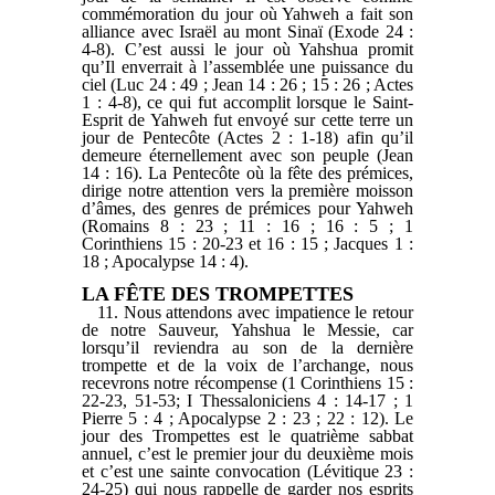
commémoration du jour où Yahweh a fait son
alliance avec Israël au mont Sinaï (Exode 24 :
4-8). C’est aussi le jour où Yahshua promit
qu’Il enverrait à l’assemblée une puissance du
ciel (Luc 24 : 49 ; Jean 14 : 26 ; 15 : 26 ; Actes
1 : 4-8), ce qui fut accomplit lorsque le Saint-
Esprit de Yahweh fut envoyé sur cette terre un
jour de Pentecôte (Actes 2 : 1-18) afin qu’il
demeure éternellement avec son peuple (Jean
14 : 16). La Pentecôte où la fête des prémices,
dirige notre attention vers la première moisson
d’âmes, des genres de prémices pour Yahweh
(Romains 8 : 23 ; 11 : 16 ; 16 : 5 ; 1
Corinthiens 15 : 20-23 et 16 : 15 ; Jacques 1 :
18 ; Apocalypse 14 : 4).
LA FÊTE DES TROMPETTES
11. Nous attendons avec impatience le retour
de notre Sauveur, Yahshua le Messie, car
lorsqu’il reviendra au son de la dernière
trompette et de la voix de l’archange, nous
recevrons notre récompense (1 Corinthiens 15 :
22-23, 51-53; I Thessaloniciens 4 : 14-17 ; 1
Pierre 5 : 4 ; Apocalypse 2 : 23 ; 22 : 12). Le
jour des Trompettes est le quatrième sabbat
annuel, c’est le premier jour du deuxième mois
et c’est une sainte convocation (Lévitique 23 :
24-25) qui nous rappelle de garder nos esprits