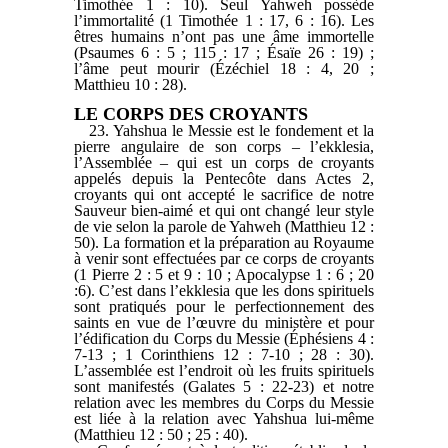
Timothée 1 : 10). Seul Yahweh possède
l’immortalité (1 Timothée 1 : 17, 6 : 16). Les
êtres humains n’ont pas une âme immortelle
(Psaumes 6 : 5 ; 115 : 17 ; Ésaïe 26 : 19) ;
l’âme peut mourir (Ézéchiel 18 : 4, 20 ;
Matthieu 10 : 28).
LE CORPS DES CROYANTS
23. Yahshua le Messie est le fondement et la
pierre angulaire de son corps – l’ekklesia,
l’Assemblée – qui est un corps de croyants
appelés depuis la Pentecôte dans Actes 2,
croyants qui ont accepté le sacrifice de notre
Sauveur bien-aimé et qui ont changé leur style
de vie selon la parole de Yahweh (Matthieu 12 :
50). La formation et la préparation au Royaume
à venir sont effectuées par ce corps de croyants
(1 Pierre 2 : 5 et 9 : 10 ; Apocalypse 1 : 6 ; 20
:6). C’est dans l’ekklesia que les dons spirituels
sont pratiqués pour le perfectionnement des
saints en vue de l’œuvre du ministère et pour
l’édification du Corps du Messie (Éphésiens 4 :
7-13 ; 1 Corinthiens 12 : 7-10 ; 28 : 30).
L’assemblée est l’endroit où les fruits spirituels
sont manifestés (Galates 5 : 22-23) et notre
relation avec les membres du Corps du Messie
est liée à la relation avec Yahshua lui-même
(Matthieu 12 : 50 ; 25 : 40).