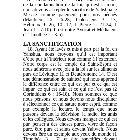
de la condamnation de la loi, qui est la mort,
nous devons accepter le sacrifice de Yahshua le
Messie comme paiement pour nos péchés
(Matthieu 26: 26-28; Colossiens 3: 13;
Hébreux 9: 26; 10: 12; 1 Pierre 2: 21-24; 1
Jean 1 : 7-10). Il est notre Avocat et Médiateur
(1 Timothée 2 : 3-5).
LA SANCTIFICATION
18. Ayant été lavés et mis à part par la foi en
Yahshua, nous croyons qu’il est important
d’être pur à l’intérieur tout comme à l’extérieur.
Notre corps est le temple du Saint-Esprit et
nous adhérons avec joie à la loi sur les aliments
purs de Lévitique 11 et Deutéronome 14. C’est
une démonstration de sainteté qui nous apprend
la différence entre ce qui est pur et ce qui est
impur, ce qui est sain et ce qui ne l’est pas (2
Corinthiens 6 : 16-18). Nous sommes ce que
nous pensons, et nous devons nous discipliner
à sélectionner ce qui sature notre esprit, comme
par exemple la lecture, le temps que nous
passons devant la télévision, la radio, les amis
et les collègues. Nous devons manger ce qui est
pur, penser à des choses pures, vivre de façon
pure, être purs et saints devant Yahweh. Nous
devons être un exemple aux yeux du monde (1
Timothée 3 : 7) et être sanctifiés devant