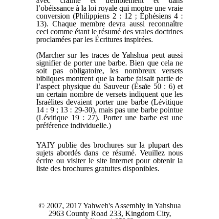
avec crainte et tremblement et dans
l’obéissance à la loi royale qui montre une vraie
conversion (Philippiens 2 : 12 ; Éphésiens 4 :
13). Chaque membre devra aussi reconnaître
ceci comme étant le résumé des vraies doctrines
proclamées par les Écritures inspirées.
(Marcher sur les traces de Yahshua peut aussi
signifier de porter une barbe. Bien que cela ne
soit pas obligatoire, les nombreux versets
bibliques montrent que la barbe faisait partie de
l’aspect physique du Sauveur (Ésaïe 50 : 6) et
un certain nombre de versets indiquent que les
Israélites devaient porter une barbe (Lévitique
14 : 9 ; 13 : 29-30), mais pas une barbe pointue
(Lévitique 19 : 27). Porter une barbe est une
préférence individuelle.)
YAIY publie des brochures sur la plupart des
sujets abordés dans ce résumé. Veuillez nous
écrire ou visiter le site Internet pour obtenir la
liste des brochures gratuites disponibles.
© 2007, 2017 Yahweh's Assembly in Yahshua
2963 County Road 233, Kingdom City,