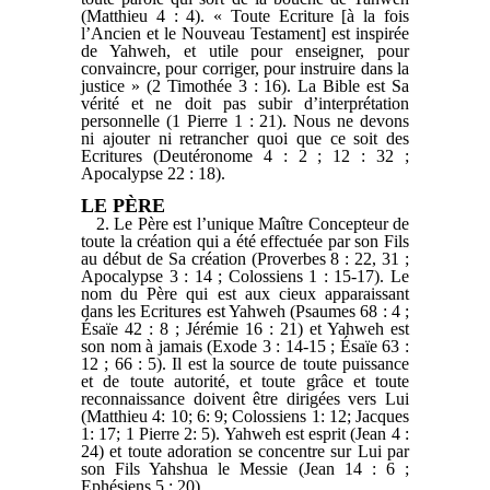
(Matthieu 4 : 4). « Toute Ecriture [à la fois
l’Ancien et le Nouveau Testament] est inspirée
de Yahweh, et utile pour enseigner, pour
convaincre, pour corriger, pour instruire dans la
justice » (2 Timothée 3 : 16). La Bible est Sa
vérité et ne doit pas subir d’interprétation
personnelle (1 Pierre 1 : 21). Nous ne devons
ni ajouter ni retrancher quoi que ce soit des
Ecritures (Deutéronome 4 : 2 ; 12 : 32 ;
Apocalypse 22 : 18).
LE PÈRE
2. Le Père est l’unique Maître Concepteur de
toute la création qui a été effectuée par son Fils
au début de Sa création (Proverbes 8 : 22, 31 ;
Apocalypse 3 : 14 ; Colossiens 1 : 15-17). Le
nom du Père qui est aux cieux apparaissant
dans les Ecritures est Yahweh (Psaumes 68 : 4 ;
Ésaïe 42 : 8 ; Jérémie 16 : 21) et Yahweh est
son nom à jamais (Exode 3 : 14-15 ; Ésaïe 63 :
12 ; 66 : 5). Il est la source de toute puissance
et de toute autorité, et toute grâce et toute
reconnaissance doivent être dirigées vers Lui
(Matthieu 4: 10; 6: 9; Colossiens 1: 12; Jacques
1: 17; 1 Pierre 2: 5). Yahweh est esprit (Jean 4 :
24) et toute adoration se concentre sur Lui par
son Fils Yahshua le Messie (Jean 14 : 6 ;
Ephésiens 5 : 20).