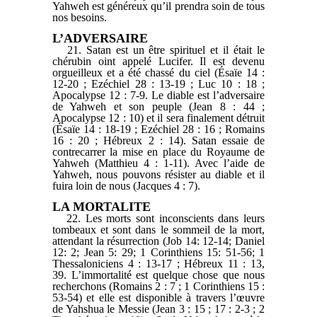
Yahweh est généreux qu’il prendra soin de tous
nos besoins.
L’ADVERSAIRE
21. Satan est un être spirituel et il était le
chérubin oint appelé Lucifer. Il est devenu
orgueilleux et a été chassé du ciel (Ésaïe 14 :
12-20 ; Ezéchiel 28 : 13-19 ; Luc 10 : 18 ;
Apocalypse 12 : 7-9. Le diable est l’adversaire
de Yahweh et son peuple (Jean 8 : 44 ;
Apocalypse 12 : 10) et il sera finalement détruit
(Ésaïe 14 : 18-19 ; Ezéchiel 28 : 16 ; Romains
16 : 20 ; Hébreux 2 : 14). Satan essaie de
contrecarrer la mise en place du Royaume de
Yahweh (Matthieu 4 : 1-11). Avec l’aide de
Yahweh, nous pouvons résister au diable et il
fuira loin de nous (Jacques 4 : 7).
LA MORTALITE
22. Les morts sont inconscients dans leurs
tombeaux et sont dans le sommeil de la mort,
attendant la résurrection (Job 14: 12-14; Daniel
12: 2; Jean 5: 29; 1 Corinthiens 15: 51-56; 1
Thessaloniciens 4 : 13-17 ; Hébreux 11 : 13,
39. L’immortalité est quelque chose que nous
recherchons (Romains 2 : 7 ; 1 Corinthiens 15 :
53-54) et elle est disponible à travers l’œuvre
de Yahshua le Messie (Jean 3 : 15 ; 17 : 2-3 ; 2