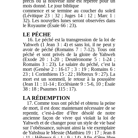
précis où la nouvelle lune est repérée pour un
mois donné. Le jour biblique
commence et se termine au coucher du soleil
(Lévitique 23 : 32 ; Juges 14 : 12 ; Marc 1 :
32). Les nouvelles lunes seront observées dans
le Royaume (Ésaïe 66 : 23).
LE PÉCHE
16. Le péché est la transgression de la loi de
Yahweh (1 Jean 3 : 4) et sans loi, il ne peut y
avoir de péché (Romains 7 : 7-12). Tous ont
péché et sont privés de la gloire de Yahweh
(Exode 20 : 1-20 ; Deutéronome 5 : 1-24 ;
Romains 3 : 23). Le salaire du péché, c’est la
mort (Genèse 2 : 16-17 ; 3 : 19 ; Romains 6 :
23 ; 1 Corinthiens 15 : 22 ; Hébreux 9 : 27). La
mort est un sommeil, le retour à la poussière
(Jean 11 : 11-14 ; Ecclésiaste 9 : 5-6, 10 ; Ésaïe
38 : 18 ; Psaumes 115 : 17).
LA RÉDEMPTION
17. Comme tous ont péché et obtenu la peine
de mort, il est donc maintenant nécessaire de se
repentir, c’est-à-dire d’être désolé de notre
ancienne façon de vivre qui violait la loi de
Yahweh et de changer pour un style de vie basé
sur l’obéissance, suivant ainsi la vie exemplaire
de Yahshua le Messie (Matthieu 19 : 17 ; Jean 8
: 11 ; Hébreux 6 : 1 ; 9 : 14). Afin d’être libre