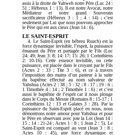
assis à la droite de Yahweh notre Père (Luc 24 :
51 ; Hébreux 1 : 13). Il est notre Avocat, notre
Médiateur et notre grand Souverain
sacrificateur (Hébreux 3 : 1 ; 4 : 14) ; c’est
seulement par Lui que nous pouvons approcher
le Père qui est aux cieux (Jean 14 : 6).
LE SAINT-ESPRIT
4. Le Saint-Esprit (en hébreu Ruach) est la
force dynamique invisible, l’esprit, la puissance
émanant du Père et partagée par le Fils (Luc
24: 49; Jean 3: 8; 14: 17; 15: 26; 1 Corinthiens
2: 10-16). Cette essence invisible, ou cette
puissance, est placée dans le croyant par le Fils
(Actes 2 : 33 ; Tite 3 : 6), et ce à travers
l’imposition des mains d’un pasteur à la suite
du baptême effectué au nom salvateur de
Yahshua (Actes 2 : 38 ; 5 : 32 ; 8 : 17 ; 19 : 6 ;
1 Timothée 4 : 14 ; 2 Timothée 1 : 6) ; et c’est
aussi le baptême de l’esprit car il nous plonge
dans le Corps du Messie (Romains 8 : 15-17 ; 1
Corinthiens 12 : 13 et Galates 3 : 28). Par la
puissance du Saint-Esprit placé en nous, nous
démontrons notre amour pour Yahshua et pour
le Père en observant avec joie la Loi (Jean 14 :
15 ; 14 : 21-24 ; Actes 1 : 8 ; 1 Jean 2 : 5). Le
Saint-Esprit est comparé au vent (Jean 3 : 8 ;
Actes 10 : 45), une force dynamique et