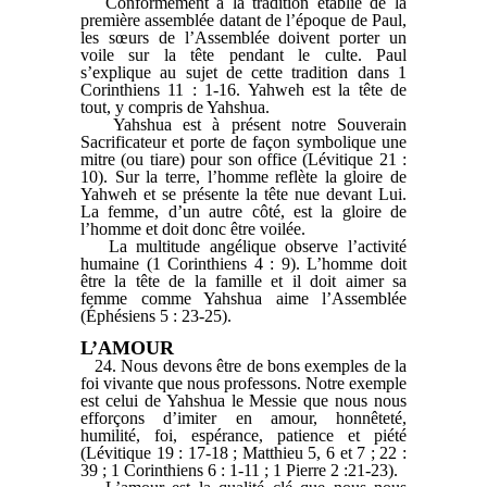
Conformément à la tradition établie de la
première assemblée datant de l’époque de Paul,
les sœurs de l’Assemblée doivent porter un
voile sur la tête pendant le culte. Paul
s’explique au sujet de cette tradition dans 1
Corinthiens 11 : 1-16. Yahweh est la tête de
tout, y compris de Yahshua.
Yahshua est à présent notre Souverain
Sacrificateur et porte de façon symbolique une
mitre (ou tiare) pour son office (Lévitique 21 :
10). Sur la terre, l’homme reflète la gloire de
Yahweh et se présente la tête nue devant Lui.
La femme, d’un autre côté, est la gloire de
l’homme et doit donc être voilée.
La multitude angélique observe l’activité
humaine (1 Corinthiens 4 : 9). L’homme doit
être la tête de la famille et il doit aimer sa
femme comme Yahshua aime l’Assemblée
(Éphésiens 5 : 23-25).
L’AMOUR
24. Nous devons être de bons exemples de la
foi vivante que nous professons. Notre exemple
est celui de Yahshua le Messie que nous nous
efforçons d’imiter en amour, honnêteté,
humilité, foi, espérance, patience et piété
(Lévitique 19 : 17-18 ; Matthieu 5, 6 et 7 ; 22 :
39 ; 1 Corinthiens 6 : 1-11 ; 1 Pierre 2 :21-23).