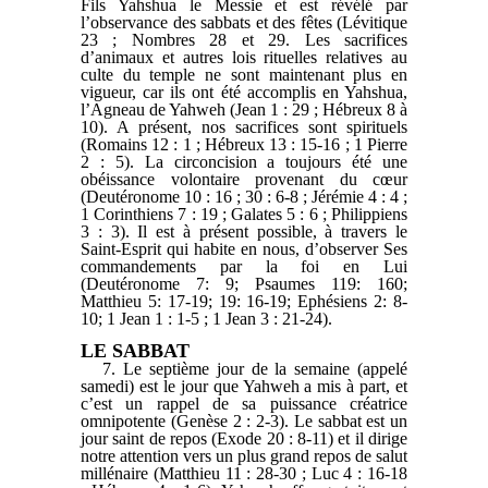
Fils Yahshua le Messie et est révélé par
l’observance des sabbats et des fêtes (Lévitique
23 ; Nombres 28 et 29. Les sacrifices
d’animaux et autres lois rituelles relatives au
culte du temple ne sont maintenant plus en
vigueur, car ils ont été accomplis en Yahshua,
l’Agneau de Yahweh (Jean 1 : 29 ; Hébreux 8 à
10). A présent, nos sacrifices sont spirituels
(Romains 12 : 1 ; Hébreux 13 : 15-16 ; 1 Pierre
2 : 5). La circoncision a toujours été une
obéissance volontaire provenant du cœur
(Deutéronome 10 : 16 ; 30 : 6-8 ; Jérémie 4 : 4 ;
1 Corinthiens 7 : 19 ; Galates 5 : 6 ; Philippiens
3 : 3). Il est à présent possible, à travers le
Saint-Esprit qui habite en nous, d’observer Ses
commandements par la foi en Lui
(Deutéronome 7: 9; Psaumes 119: 160;
Matthieu 5: 17-19; 19: 16-19; Ephésiens 2: 8-
10; 1 Jean 1 : 1-5 ; 1 Jean 3 : 21-24).
LE SABBAT
7. Le septième jour de la semaine (appelé
samedi) est le jour que Yahweh a mis à part, et
c’est un rappel de sa puissance créatrice
omnipotente (Genèse 2 : 2-3). Le sabbat est un
jour saint de repos (Exode 20 : 8-11) et il dirige
notre attention vers un plus grand repos de salut
millénaire (Matthieu 11 : 28-30 ; Luc 4 : 16-18