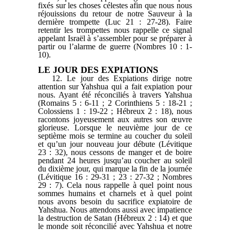
fixés sur les choses célestes afin que nous nous
réjouissions du retour de notre Sauveur à la
dernière trompette (Luc 21 : 27-28). Faire
retentir les trompettes nous rappelle ce signal
appelant Israël à s’assembler pour se préparer à
partir ou l’alarme de guerre (Nombres 10 : 1-
10).
LE JOUR DES EXPIATIONS
12. Le jour des Expiations dirige notre
attention sur Yahshua qui a fait expiation pour
nous. Ayant été réconciliés à travers Yahshua
(Romains 5 : 6-11 ; 2 Corinthiens 5 : 18-21 ;
Colossiens 1 : 19-22 ; Hébreux 2 : 18), nous
racontons joyeusement aux autres son œuvre
glorieuse. Lorsque le neuvième jour de ce
septième mois se termine au coucher du soleil
et qu’un jour nouveau jour débute (Lévitique
23 : 32), nous cessons de manger et de boire
pendant 24 heures jusqu’au coucher au soleil
du dixième jour, qui marque la fin de la journée
(Lévitique 16 : 29-31 ; 23 : 27-32 ; Nombres
29 : 7). Cela nous rappelle à quel point nous
sommes humains et charnels et à quel point
nous avons besoin du sacrifice expiatoire de
Yahshua. Nous attendons aussi avec impatience
la destruction de Satan (Hébreux 2 : 14) et que
le monde soit réconcilié avec Yahshua et notre