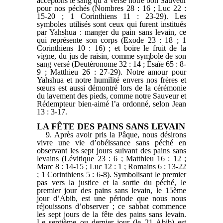
acceptons le sang qu’a versé notre bon Sauveur
pour nos péchés (Nombres 28 : 16 ; Luc 22 :
15-20 ; 1 Corinthiens 11 : 23-29). Les
symboles utilisés sont ceux qui furent institués
par Yahshua : manger du pain sans levain, ce
qui représente son corps (Exode 23 : 18 ; 1
Corinthiens 10 : 16) ; et boire le fruit de la
vigne, du jus de raisin, comme symbole de son
sang versé (Deutéronome 32 : 14 ; Ésaïe 65 : 8-
9 ; Matthieu 26 : 27-29). Notre amour pour
Yahshua et notre humilité envers nos frères et
sœurs est aussi démontré lors de la cérémonie
du lavement des pieds, comme notre Sauveur et
Rédempteur bien-aimé l’a ordonné, selon Jean
13 : 3-17.
LA FÊTE DES PAINS SANS LEVAIN
9. Après avoir pris la Pâque, nous désirons
vivre une vie d’obéissance sans péché en
observant les sept jours suivant des pains sans
levains (Lévitique 23 : 6 ; Matthieu 16 : 12 ;
Marc 8 : 14-15 ; Luc 12 : 1 ; Romains 6 : 13-22
; 1 Corinthiens 5 : 6-8). Symbolisant le premier
pas vers la justice et la sortie du péché, le
premier jour des pains sans levain, le 15ème
jour d’Abib, est une période que nous nous
réjouissons d’observer ; ce sabbat commence
les sept jours de la fête des pains sans levain.
Le septième ou dernier jour (le 21 Abib) est