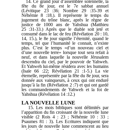
14. Ce grand jour d’assemblée solennelle, la
fête du 8e jour, est le 7e sabbat annuel
(Lévitique 23 :36; Nombre 29 :35-39 et
Néhémie 8 :18.). Il représente le temps du
jugement du trône blanc, après le règne de
justice de 1000 ans de Yahshua (Matthieu
25 :31-33.) Après que le diable soit jeté et
consumé dans le lac de feu (Révélation 20 : 10,
14, 15.), le 8e jour signifie l’éternité, quand le
temps, tel que l’humanité le connait, n’existe
plus. C’est le temps «d’un nouveau ciel et
d’une nouvelle terre» lorsque tout sera refait à
neuf, et dans laquelle la nouvelle Jérusalem
descendra du ciel, par le pouvoir de Yahweh.
Et Yahweh lui-même résidera avec les humains
(Isaïe 66 :22; Révélation 21 :1-5.) La vie
éternelle, représentée par la fête du 8e jour, sera
donnée aux vainqueurs, à ceux qui ont enduré
jusqu’à la fin (Révélation 2 :7) et qui ont gardé
les commandements de Yahweh et la foi de
Yahshua (Révélation 14 :12.)
LA NOUVELLE LUNE
15. Les mois bibliques sont délimités par
l’apparition du fin croissant de la nouvelle lune
visible (2 Rois 4 : 23 ; Néhémie 10 : 33 ;
Psaumes 81 : 3). Les Ecritures indiquent que
les jours de nouvelle lune commencent au lieu