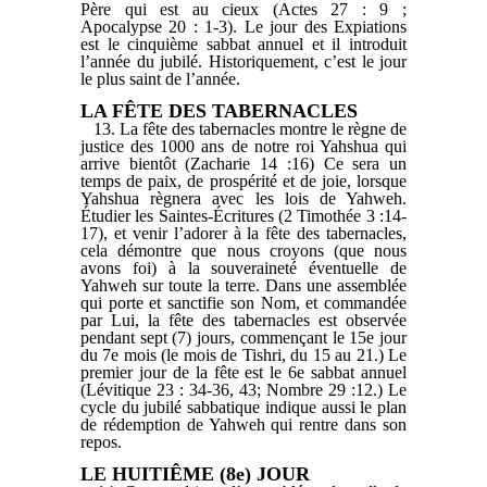
Père qui est au cieux (Actes 27 : 9 ;
Apocalypse 20 : 1-3). Le jour des Expiations
est le cinquième sabbat annuel et il introduit
l’année du jubilé. Historiquement, c’est le jour
le plus saint de l’année.
LA FÊTE DES TABERNACLES
13. La fête des tabernacles montre le règne de
justice des 1000 ans de notre roi Yahshua qui
arrive bientôt (Zacharie 14 :16) Ce sera un
temps de paix, de prospérité et de joie, lorsque
Yahshua règnera avec les lois de Yahweh.
Étudier les Saintes-Écritures (2 Timothée 3 :14-
17), et venir l’adorer à la fête des tabernacles,
cela démontre que nous croyons (que nous
avons foi) à la souveraineté éventuelle de
Yahweh sur toute la terre. Dans une assemblée
qui porte et sanctifie son Nom, et commandée
par Lui, la fête des tabernacles est observée
pendant sept (7) jours, commençant le 15e jour
du 7e mois (le mois de Tishri, du 15 au 21.) Le
premier jour de la fête est le 6e sabbat annuel
(Lévitique 23 : 34-36, 43; Nombre 29 :12.) Le
cycle du jubilé sabbatique indique aussi le plan
de rédemption de Yahweh qui rentre dans son
repos.
LE HUITIÊME (8e) JOUR