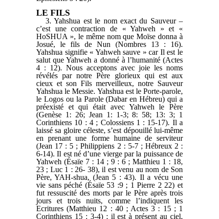
LE FILS
3. Yahshua est le nom exact du Sauveur –
c’est une contraction de « Yahweh » et «
HoSHUA », le même nom que Moïse donna à
Josué, le fils de Nun (Nombres 13 : 16).
Yahshua signifie « Yahweh sauve » car Il est le
salut que Yahweh a donné à l’humanité (Actes
4 : 12). Nous acceptons avec joie les noms
révélés par notre Père glorieux qui est aux
cieux et son Fils merveilleux, notre Sauveur
Yahshua le Messie. Yahshua est le Porte-parole,
le Logos ou la Parole (Dabar en Hébreu) qui a
préexisté et qui était avec Yahweh le Père
(Genèse 1: 26; Jean 1: 1-3; 8: 58; 13: 3; 1
Corinthiens 10 : 4 ; Colossiens 1 : 15-17). Il a
laissé sa gloire céleste, s’est dépouillé lui-même
en prenant une forme humaine de serviteur
(Jean 17 : 5 ; Philippiens 2 : 5-7 ; Hébreux 2 :
6-14). Il est né d’une vierge par la puissance de
Yahweh (Ésaïe 7 : 14 ; 9 : 6 ; Matthieu 1 : 18,
23 ; Luc 1 : 26- 38), il est venu au nom de Son
Père, YAH-shua, (Jean 5 : 43). Il a vécu une
vie sans péché (Ésaïe 53 :9 ; 1 Pierre 2 22) et
fut ressuscité des morts par le Père après trois
jours et trois nuits, comme l’indiquent les
Ecritures (Matthieu 12 : 40 ; Actes 3 : 15 ; 1
Corinthiens 15 : 3-4) ; il est à présent au ciel,