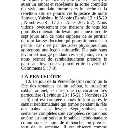
aussi un sabbat et représente la sortie complète
du style mondain tourné vers le péché et la
rébellion afin de poursuivre la justice de notre
Sauveur, Yahshua le Messie (Exode 12 : 15-20
; Nombres 28 : 17-25 ; Actes 20 : 6-7). Nous
vidons joyeusement nos maisons de tous les
produits contenant du levain pour une durée de
sept jours afin de nous rappeler de se purifier
de tout fausse doctrine qui pourrait amener au
péché ; car c’est par des actes physiques nous
apprenons une leçon spirituelle. Du pain sans
levain est mangé pendant ces sept jours, ce qui
nous permet de symboliquement prendre le
pain sans levain de la pureté et de la vérité (1
Corinthiens 5 : 7-8).
LA PENTECÔTE
10. Le jour de la Pentecôte (Shavuoth) ou la
fête des semaines est un sabbat, le troisième
sabbat annuel, et c’est une convocation très
particulière (Lévitique 23 : 15-21 ; Nombres 28
: 26) qui est comptée depuis le jour après le
sabbat hebdomadaire qui tombe pendant la fête
des pains sans levain. Sept sabbats, sept
semaines complètes sont comptées, ce qui nous
amène au jour suivant le sabbat hebdomadaire
connu sous le nom de dimanche, ou premier
jour de la semaine. Il est observé comme