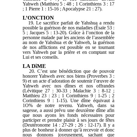
Yahweh (Matthieu 5 : 48 ; 1 Corinthiens 3 : 17
; 1 Pierre 1 : 15-16 ; Apocalypse 21 : 27).
L’ONCTION
19. Le sacrifice parfait de Yahshua a rendu
possible la guérison de nos maladies (Ésaïe 53 :
5 ; Jacques 5 : 13-20). Grâce à l’onction de la
personne malade par les anciens de l’assemblée
au nom de Yahshua et de Yahweh, la guérison
de nos afflictions est possible en se tournant
vers Yahweh par la prière et en comptant sur
Lui et ses conseils.
LA DîME
20. C’est une bénédiction que de pouvoir
honorer Yahweh avec nos biens (Proverbes 3 :
9) et un acte d’adoration de soutenir l’œuvre de
Yahweh avec nos dîmes et nos offrandes
(Lévitique 27 : 30-33 ; Malachie 3 : 8-12 ;
Matthieu 23 : 23 ; 1 Corinthiens 9 : 1-25 ; 2
Corinthiens 9 : 1-15). Une dîme équivaut à
1O% de notre revenu. Yahweh, dans sa
sagesse, a aussi prévu une deuxième dîme afin
que nous ayons les fonds nécessaires pour
participer et prendre plaisir à ses jours de fêtes
(Deutéronome 14 : 27-29 ; 26 : 12-17). Il y a
plus de bonheur à donner qu’à recevoir et donc
nous donnons joyeusement, sachant que