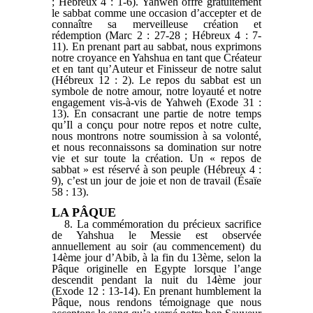
; Hébreux 4 : 1-6). Yahweh offre gratuitement
le sabbat comme une occasion d’accepter et de
connaître sa merveilleuse création et
rédemption (Marc 2 : 27-28 ; Hébreux 4 : 7-
11). En prenant part au sabbat, nous exprimons
notre croyance en Yahshua en tant que Créateur
et en tant qu’Auteur et Finisseur de notre salut
(Hébreux 12 : 2). Le repos du sabbat est un
symbole de notre amour, notre loyauté et notre
engagement vis-à-vis de Yahweh (Exode 31 :
13). En consacrant une partie de notre temps
qu’Il a conçu pour notre repos et notre culte,
nous montrons notre soumission à sa volonté,
et nous reconnaissons sa domination sur notre
vie et sur toute la création. Un « repos de
sabbat » est réservé à son peuple (Hébreux 4 :
9), c’est un jour de joie et non de travail (Ésaïe
58 : 13).
LA PÂQUE
8. La commémoration du précieux sacrifice
de Yahshua le Messie est observée
annuellement au soir (au commencement) du
14ème jour d’Abib, à la fin du 13ème, selon la
Pâque originelle en Egypte lorsque l’ange
descendit pendant la nuit du 14ème jour
(Exode 12 : 13-14). En prenant humblement la
Pâque, nous rendons témoignage que nous